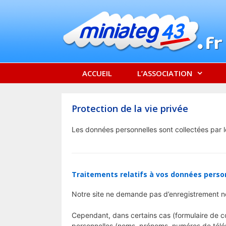
Aller
au
contenu
ACCUEIL
L’ASSOCIATION
Protection de la vie privée
Les données personnelles sont collectées par le 
Traitements relatifs à vos données perso
Notre site ne demande pas d’enregistrement no
Cependant, dans certains cas (formulaire de co
personnelles (noms, prénoms, numéros de télép